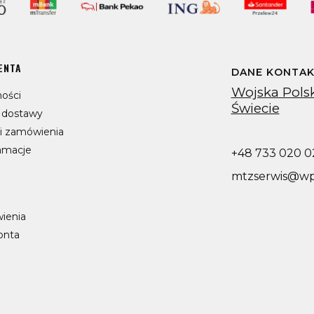
ENTA
DANE KONTA
Wojska Polsk
ości
Świecie
y dostawy
ji zamówienia
lamacje
+48 733 020 0
mtzserwis@wp
ienia
onta