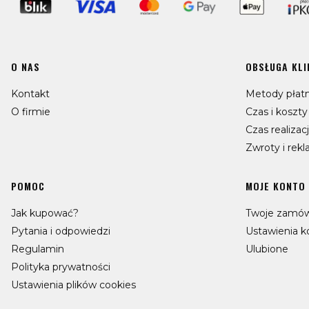
Linki w stopce
O NAS
OBSŁUGA KLI
Kontakt
Metody płatn
O firmie
Czas i koszt
Czas realizac
Zwroty i rek
POMOC
MOJE KONTO
Jak kupować?
Twoje zamów
Pytania i odpowiedzi
Ustawienia k
Regulamin
Ulubione
Polityka prywatności
Ustawienia plików cookies