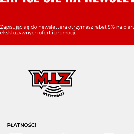
Zapisując się do newslettera otrzymasz rabat 5% na pie
ekskluzywnych ofert i promocji.
PŁATNOŚCI